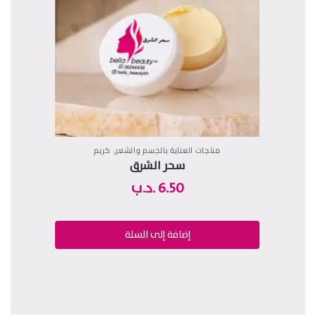
,
منتجات العناية بالجسم والشعر
كريم
منتج
سحر الشرق
6.50
.د.ب
إضافة إلى السلة